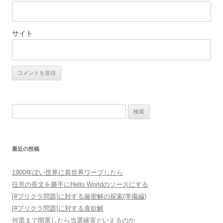
サイト
検索:
最近の投稿
1900年ぽい世界に異世界ワープしたら
任意の長文を勝手にHello Worldのソースにする
[#プリクラ問題]に対する厳密解の探索(準備編)
[#プリクラ問題]に対する貪欲解
何票まで開票したら当選確実といえるのか