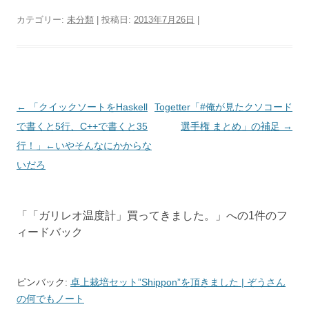
カテゴリー:
未分類
| 投稿日:
2013年7月26日
|
投稿ナビゲーション
←
「クイックソートをHaskell
Togetter「#俺が見たクソコード
で書くと5行、C++で書くと35
選手権 まとめ」の補足
→
行！」←いやそんなにかからな
いだろ
「
「ガリレオ温度計」買ってきました。
」への1件のフ
ィードバック
ピンバック:
卓上栽培セット”Shippon”を頂きました | ぞうさん
の何でもノート